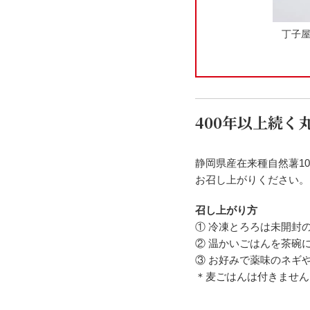
丁子屋
400年以上続
静岡県産在来種自然薯1
お召し上がりください。
召し上がり方
①
冷凍とろろは未開封
②
温かいごはんを茶碗に
③
お好みで薬味のネギや
＊麦ごはんは付きません